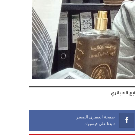
بع العبقري
صفحة العبقري الصغير
تابعنا على فيسبوك