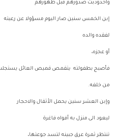
واحدودبت صدورهم قبل ظهورهم
إبن الخمس سنين صار اليوم مسؤولا عن رعيته
لفقده والده
أو عجزه،
فأصبح بطفولته يتقمص قميص العائل يستجلب 
من خلفه.
وإبن العشر سنين يحمل الأثقال والاحجار
ليعود الى منزل به أفواه فاغرة
تنتظر ثمرة عرق جبينه لتسد جوعتها،