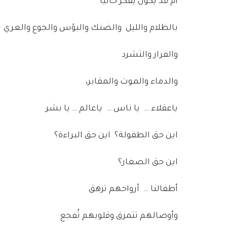
أم قد يكون يفكر حاليا
بالظلام والليل والضنك والبؤس والجوع والعري
والفرار والتشرد
والدماء والموت والمقابر،
ياعقلاء … يا ناس … ياعالم … يا بشر
اين حق الطفولة؟ اين حق البراءة؟
اين حق الصغار؟
أطفالنا … أرواحهم تزهق
وأوصالهم تتمزق وقلوبهم تُفجع