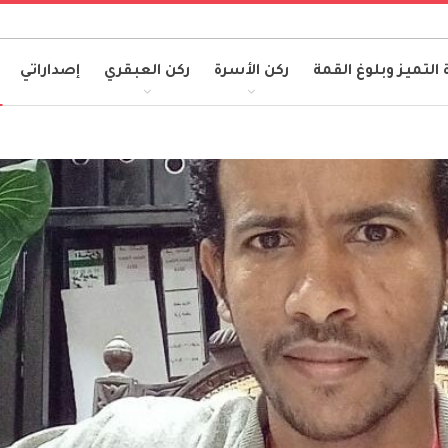
 التميز وبلوغ القمة
ركن الأسرة
ركن العبقري
إصداراتي