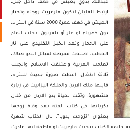
عبدالله، بدوي يعيش في كهف داخل جبل،
ارتبط القلبان لتكون مارغريت زوجته وتختار
العيش في كهف عمرة 2000 سنة في البتراء،
دون كهرباء او غاز أو تلفزيون، تجلب الماء
على الحمار وتعد الخبز التقليدي على نار
الحطب، اصبحت ممرضة لقبائل البدو هناك،
تعلمت العربية واعتنقت الاسلام وانجبت
ثلاثة اطفال، اعطت صورة جديدة للبتراء،
قابلها ملك الاردن والملكة اليزابيت في زيارة
مشهورة، وثقت لحياة بدو الاردن من خلال
ذكرياتها في كتاب الفته بعد وفاة زوجها
بعنوان “تزوجت بدويا”، نال الكتاب شهرة
جم لـ 14 لغة منها العربية، خاتمة الكتاب تتحدث مارغريت او فاطمة انها غادرت