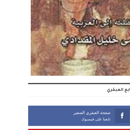
بع العبقري
صفحة العبقري الصغير
تابعنا على فيسبوك