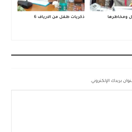
ل ومخاطرها
ذكريات طفل من الارياف 6
وان بريدك الإلكتروني.