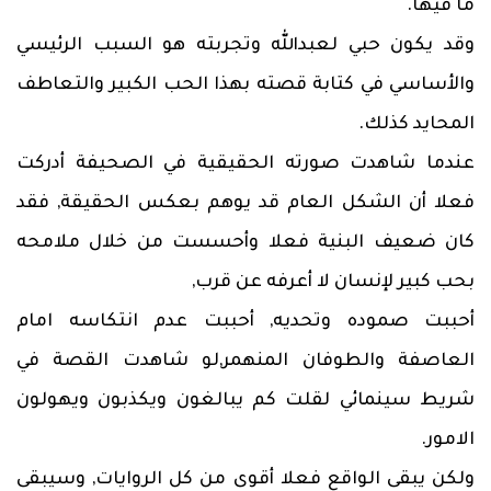
ما فيها.
وقد يكون حبي لعبدالله وتجربته هو السبب الرئيسي
والأساسي في كتابة قصته بهذا الحب الكبير والتعاطف
المحايد كذلك.
عندما شاهدت صورته الحقيقية في الصحيفة أدركت
فعلا أن الشكل العام قد يوهم بعكس الحقيقة, فقد
كان ضعيف البنية فعلا وأحسست من خلال ملامحه
بحب كبير لإنسان لا أعرفه عن قرب,
أحببت صموده وتحديه, أحببت عدم انتكاسه امام
العاصفة والطوفان المنهمر,لو شاهدت القصة في
شريط سينمائي لقلت كم يبالغون ويكذبون ويهولون
الامور.
ولكن يبقى الواقع فعلا أقوى من كل الروايات, وسيبقى