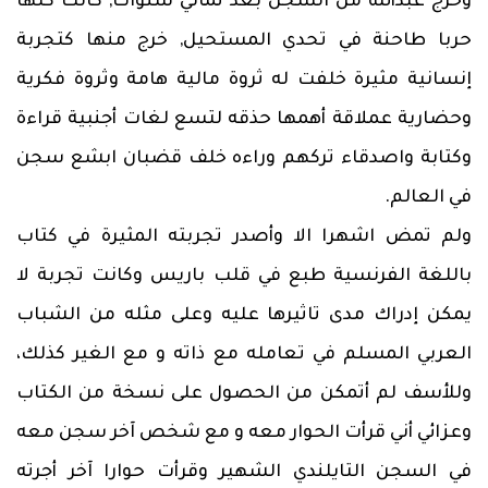
وخرج عبدالله من السجن بعد ثماني سنوات, كانت كلها
حربا طاحنة في تحدي المستحيل, خرج منها كتجربة
إنسانية مثيرة خلفت له ثروة مالية هامة وثروة فكرية
وحضارية عملاقة أهمها حذقه لتسع لغات أجنبية قراءة
وكتابة واصدقاء تركهم وراءه خلف قضبان ابشع سجن
في العالم.
ولم تمض اشهرا الا وأصدر تجربته المثيرة في كتاب
باللغة الفرنسية طبع في قلب باريس وكانت تجربة لا
يمكن إدراك مدى تاثيرها عليه وعلى مثله من الشباب
العربي المسلم في تعامله مع ذاته و مع الغير كذلك،
وللأسف لم أتمكن من الحصول على نسخة من الكتاب
وعزائي أني قرأت الحوار معه و مع شخص آخر سجن معه
في السجن التايلندي الشهير وقرأت حوارا آخر أجرته