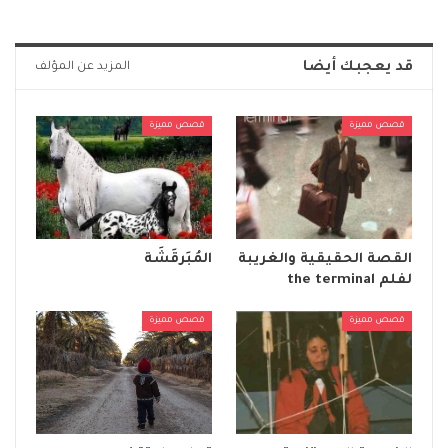
قد يعجبك أيضا
المزيد عن المؤلف
قصص مميزة
قصص مميزة
القصة الحقيقية والغريبة
المُبَرقَشَة
لفلم the terminal
قصص مميزة
قصص مميزة